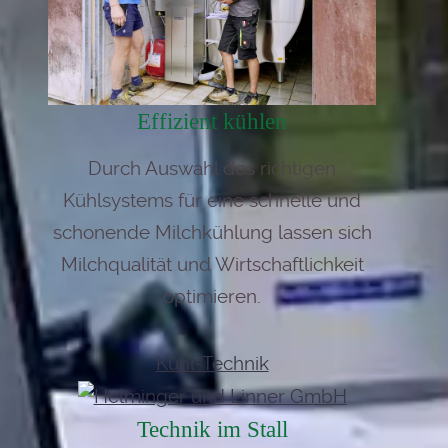
Effizient kühlen
Durch Auswahl des richtigen
Kühlsystems für eine schnelle und
schonende Milchkühlung lassen sich
Milchqualität und Wirtschaftlichkeit
optimieren.
Kühl-Technik
Technik im Stall