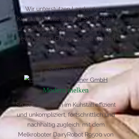
Wir unterstützen Landwirte im
Kuhstall mit intelligenter Stalltechnik
für optimale Arbeitsabläufe, damit die
gewünschten Erträge erzielt werden
können.
Stall-Technik
Modern melken
So ist das Melken im Kuhstall effizient
und unkompliziert, fortschrittlich und
nachhaltig zugleich: mit dem
Melkroboter DairyRobot R9500 von