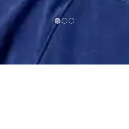
®
1
2
3
©
Medienservice ProGenuss