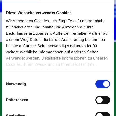
Stall und beugen Klauenkrankheiten bei
Kühen vor.
Diese Webseite verwendet Cookies
Wir verwenden Cookies, um Zugriffe auf unsere Inhalte
zu analysieren und Inhalte und Anzeigen auf Ihre
Bedürfnisse anzupassen. Außerdem erhalten Partner auf
diesem Weg Daten, die für die Auslieferung bestimmter
Inhalte auf unser Seite notwendig sind und/oder für
24h Notdienst 365 Tage im Jahr
weitere werbliche Informationen auf anderen Seiten
verwendet werden. Detaillierte Informationen zu unseren
Cookies, ihrem Zweck und zu Ihren Rechten (inkl.
Die
Zufriedenheit unserer Kunden
liegt uns
Abschaltmöglichkeiten) erhalten Sie in unseren
Datenschutzbestimmungen
.
am Herzen. Sind unsere Kunden erfolgreich,
E
Notwendig
i
dann können auch wir als Hersteller zufrieden
Mithilfe des Browser-Add-ons zur Deaktivierung von
n
sein. Darum stehen wir unseren Kunden
im
Google Analytics-JavaScript (ga.js, analytics.js, dc.js)
w
Präferenzen
können Website-Besucher verhindern, dass Google
Notfall 24 Stunden an 365 Tagen
im Jahr zur
i
Analytics ihre Daten verwendet.
Wenn Sie Google
l
Seite. Bleiben Sie auch in
Analytics deaktivieren möchten, laden Sie das Add-on
l
Statistiken