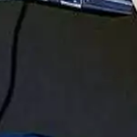
Anschrift
Linner Melk- und Kühltechnik GmbH
Stall-, Melk- und Kühltechnik
Rautenham 7a
83413 Fridolfing
Tel: +49 8684 1292
info@melk-kuehlanlagen.de