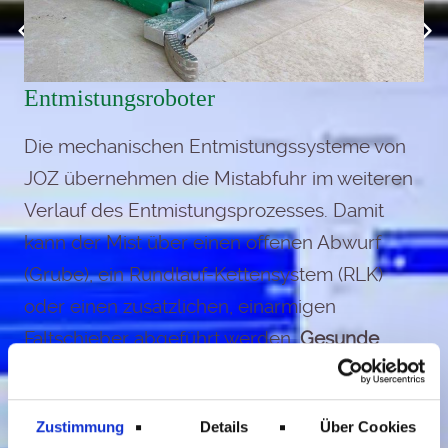
Entmistungsroboter
Die mechanischen Entmistungssysteme von
JOZ übernehmen die Mistabfuhr im weiteren
Verlauf des Entmistungsprozesses. Damit
kann der Mist über einen offenen Abwurf
(Grube), ein Rundlauf-Kettensystem (RLK)
oder einen zusätzlichen, einarmigen
Faltschieber abgeführt werden.
Gesunde
Kühe
sind ein wichtiger Faktor für die
Milchviehhaltung.
Gülleschieber
von JOZ
Zustimmung
Details
Über Cookies
reinigen regelmäßig und zuverlässig deinen